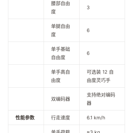
腰部自由
3
度
单腿自由
6
度
单手基础
6
自由度
单手高自
可选装 12 自
由度
由度灵巧手
支持绝对编码
双编码器
器
性能参数
行走速度
6.1 km/h
单手荷载
≈3 kg