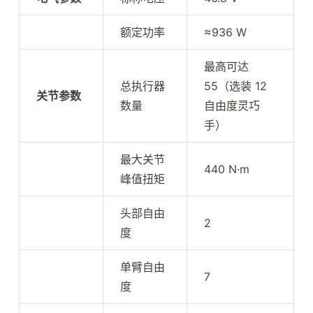
额定功率
≈936 W
最高可达
总执行器
55（选装 12
关节参数
数量
自由度灵巧
手）
最大关节
440 N·m
峰值扭矩
头部自由
2
度
单臂自由
7
度