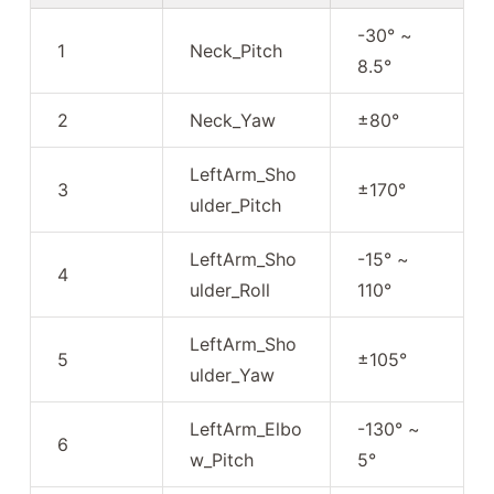
-30° ~
1
Neck_Pitch
8.5°
2
Neck_Yaw
±80°
LeftArm_Sho
3
±170°
ulder_Pitch
LeftArm_Sho
-15° ~
4
ulder_Roll
110°
LeftArm_Sho
5
±105°
ulder_Yaw
LeftArm_Elbo
-130° ~
6
w_Pitch
5°