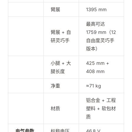
臂展
1395 mm
最高可达
臂展 + 自
1759 mm（12
研灵巧手
自由度灵巧手
版本）
小腿 + 大
425 mm +
腿长度
408 mm
净重
≈71 kg
铝合金 + 工程
材质
塑料 + 软包材
质
电气参数
标称电压
46.8 V