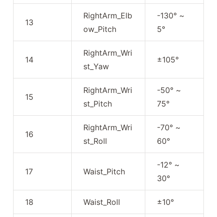
RightArm_Elb
-130° ~
13
ow_Pitch
5°
RightArm_Wri
14
±105°
st_Yaw
RightArm_Wri
-50° ~
15
st_Pitch
75°
RightArm_Wri
-70° ~
16
st_Roll
60°
-12° ~
17
Waist_Pitch
30°
18
Waist_Roll
±10°