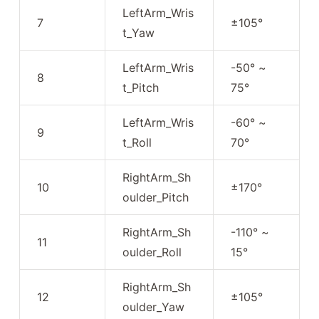
LeftArm_Wris
7
±105°
t_Yaw
LeftArm_Wris
-50° ~
8
t_Pitch
75°
LeftArm_Wris
-60° ~
9
t_Roll
70°
RightArm_Sh
10
±170°
oulder_Pitch
RightArm_Sh
-110° ~
11
oulder_Roll
15°
RightArm_Sh
12
±105°
oulder_Yaw