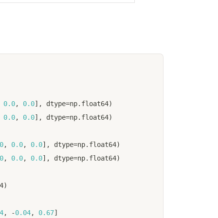
0.0
,
0.0
]
,
 dtype
=
np
.
float64
)
0.0
,
0.0
]
,
 dtype
=
np
.
float64
)
0
,
0.0
,
0.0
]
,
 dtype
=
np
.
float64
)
0
,
0.0
,
0.0
]
,
 dtype
=
np
.
float64
)
4
)
4
,
-
0.04
,
0.67
]