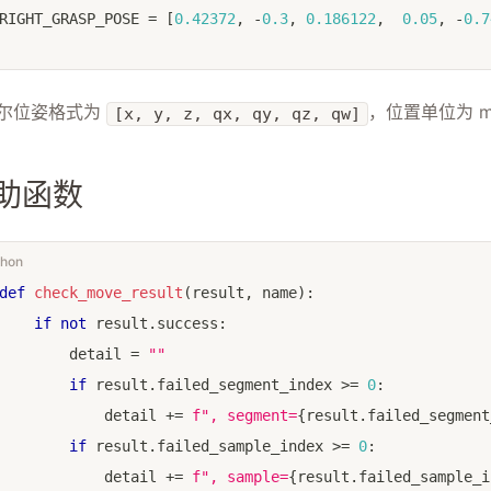
RIGHT_GRASP_POSE 
=
[
0.42372
,
-
0.3
,
0.186122
,
0.05
,
-
0.7
尔位姿格式为
，位置单位为 
[x, y, z, qx, qy, qz, qw]
助函数
thon
def
check_move_result
(
result
,
 name
)
:
if
not
 result
.
success
:
        detail 
=
""
if
 result
.
failed_segment_index 
>=
0
:
            detail 
+=
f", segment=
{
result
.
failed_segment
if
 result
.
failed_sample_index 
>=
0
:
            detail 
+=
f", sample=
{
result
.
failed_sample_i