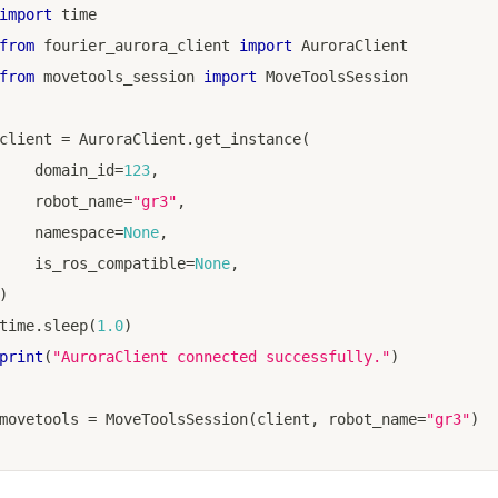
import
 time
from
 fourier_aurora_client 
import
 AuroraClient
from
 movetools_session 
import
 MoveToolsSession
client 
=
 AuroraClient
.
get_instance
(
    domain_id
=
123
,
    robot_name
=
"gr3"
,
    namespace
=
None
,
    is_ros_compatible
=
None
,
)
time
.
sleep
(
1.0
)
print
(
"AuroraClient connected successfully."
)
movetools 
=
 MoveToolsSession
(
client
,
 robot_name
=
"gr3"
)