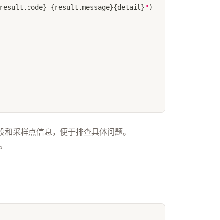
result
.
code
}
{
result
.
message
}
{
detail
}
"
)
段和采样点信息，便于排查具体问题。
。