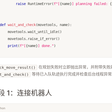
raise
 RuntimeError
(
f"[
{
name
}
] planning failed: 
{
def
wait_and_check
(
movetools
,
 name
)
:
    movetools
.
wait_until_idle
(
)
    movetools
.
raise_if_error
(
)
print
(
f"[
{
name
}
] done."
)
在规划失败时立即抛出异常，并附带失败
ck_move_result()
等待已入队轨迹执行完成并检查后台线程异常
t_and_check()
段 1：连接机器人
thon