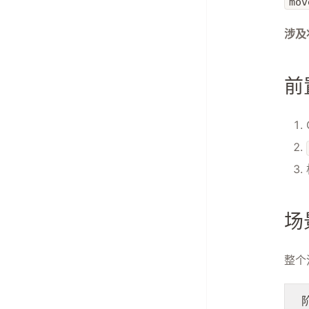
mov
涉及
前
场
整个