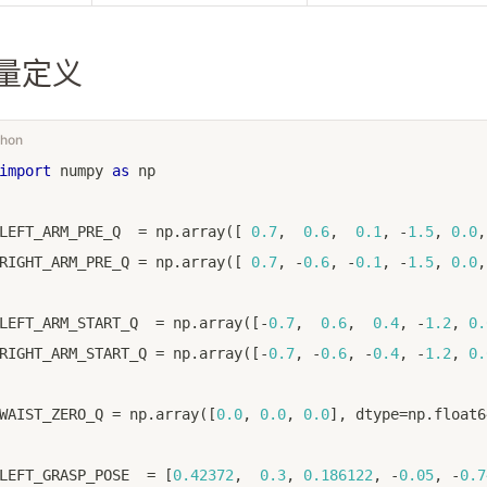
量定义
thon
import
 numpy 
as
 np
LEFT_ARM_PRE_Q  
=
 np
.
array
(
[
0.7
,
0.6
,
0.1
,
-
1.5
,
0.0
,
RIGHT_ARM_PRE_Q 
=
 np
.
array
(
[
0.7
,
-
0.6
,
-
0.1
,
-
1.5
,
0.0
,
LEFT_ARM_START_Q  
=
 np
.
array
(
[
-
0.7
,
0.6
,
0.4
,
-
1.2
,
0.
RIGHT_ARM_START_Q 
=
 np
.
array
(
[
-
0.7
,
-
0.6
,
-
0.4
,
-
1.2
,
0.
WAIST_ZERO_Q 
=
 np
.
array
(
[
0.0
,
0.0
,
0.0
]
,
 dtype
=
np
.
float6
LEFT_GRASP_POSE  
=
[
0.42372
,
0.3
,
0.186122
,
-
0.05
,
-
0.7