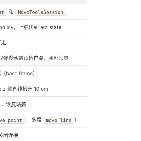
和
nt
MoveToolsSession
policy，上肢切到 act state
行走
ls，双臂移动到预备位姿，腰部归零
ase frame）
me z 轴直线抬升 10 cm
退，恢复站姿
+ 多段
）
ve_point
move_line
，关闭连接