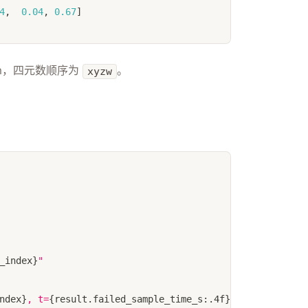
4
,
0.04
,
0.67
]
m，四元数顺序为
。
xyzw
_index
}
"
ndex
}
, t=
{
result
.
failed_sample_time_s
:
.4f
}
s"