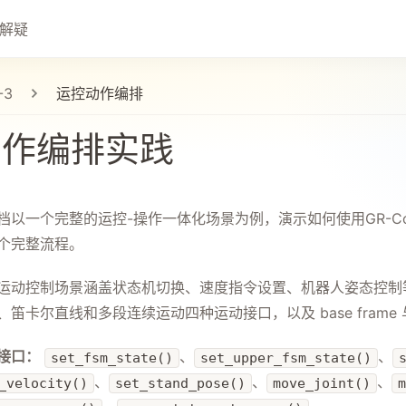
解疑
-3
运控动作编排
动作编排实践
档以一个完整的运控-操作一体化场景为例，演示如何使用GR-Contro
个完整流程。
运动控制场景涵盖状态机切换、速度指令设置、机器人姿态控制
、笛卡尔直线和多段连续运动四种运动接口，以及 base frame 与 
接口：
、
、
set_fsm_state()
set_upper_fsm_state()
、
、
、
_velocity()
set_stand_pose()
move_joint()
m