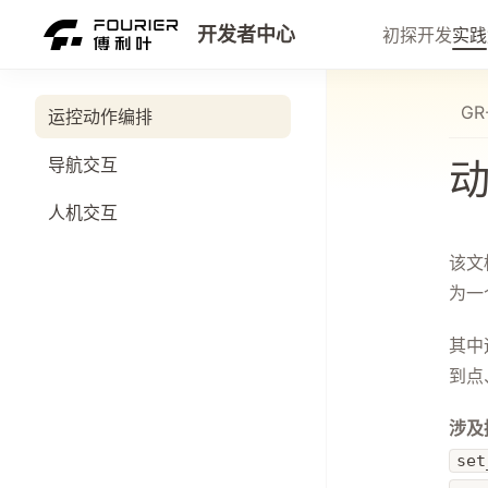
开发者中心
初探
开发
实践
GR
运控动作编排
导航交互
人机交互
该文
为一
其中
到点
涉及
set