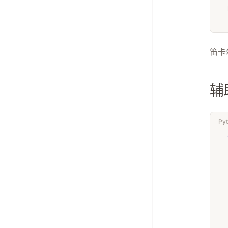
笛卡
辅
Py