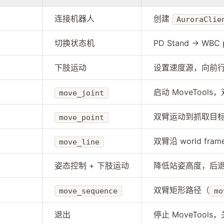
连接机器人
创建
AuroraClie
切换状态机
PD Stand → WBC 
下肢运动
设置速度源，向前
启动 MoveToo
move_joint
双臂运动到抓取目标（b
move_point
双臂沿 world fra
move_line
姿态控制 + 下肢运动
降低站姿高度，后
双臂矩形路径（
move_sequence
mo
退出
停止 MoveTools